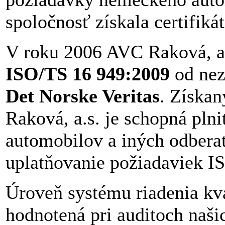
spoločnosť získala certifik
V roku 2006 AVC Raková, a.s
ISO/TS 16 949:2009
od nezá
Det Norske Veritas
. Získan
Raková, a.s. je schopná pln
automobilov a iných odberat
uplatňovanie požiadaviek 
Úroveň systému riadenia kva
hodnotená pri auditoch naši